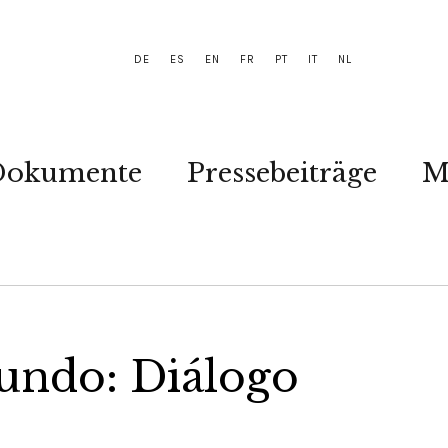
DE
ES
EN
FR
PT
IT
NL
Dokumente
Pressebeiträge
M
mundo: Diálogo