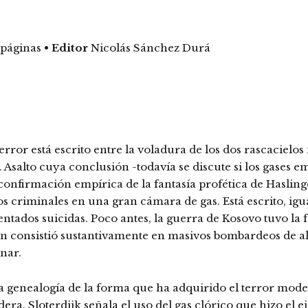
 páginas
•
Editor
Nicolás Sánchez Durá
terror está escrito entre la voladura de los dos rascacie
 Asalto cuya conclusión -todavía se discute si los gases 
onfirmación empírica de la fantasía profética de Hasling
 criminales en una gran cámara de gas. Está escrito, igua
atentados suicidas. Poco antes, la guerra de Kosovo tuvo 
tán consistió sustantivamente en masivos bombardeos de a
inar.
a genealogía de la forma que ha adquirido el terror mode
ra. Sloterdijk señala el uso del gas clórico que hizo el e