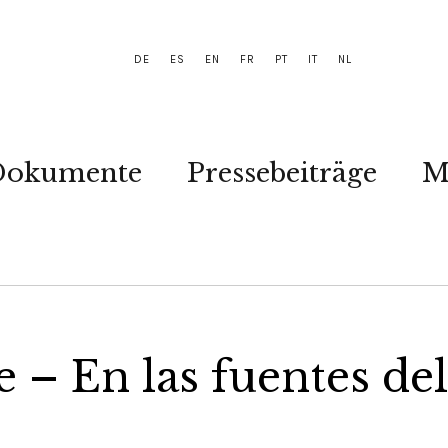
DE
ES
EN
FR
PT
IT
NL
Dokumente
Pressebeiträge
M
 – En las fuentes del