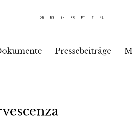
DE
ES
EN
FR
PT
IT
NL
Dokumente
Pressebeiträge
M
ervescenza