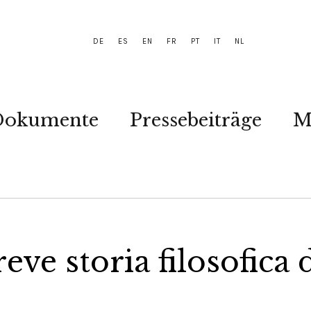
DE
ES
EN
FR
PT
IT
NL
Dokumente
Pressebeiträge
M
eve storia filosofica 