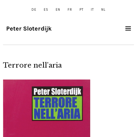
DE
ES
EN
FR
PT
IT
NL
Peter Sloterdijk
Terrore nell’aria