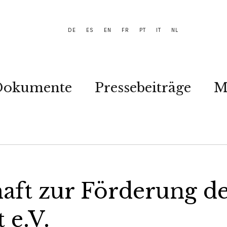
DE
ES
EN
FR
PT
IT
NL
Dokumente
Pressebeiträge
M
haft zur Förderung d
 e.V.