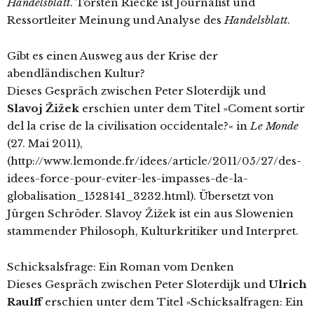
Handelsblatt
. Torsten Riecke ist Journalist und
Ressortleiter Meinung und Analyse des
Handelsblatt
.
Gibt es einen Ausweg aus der Krise der
abendländischen Kultur?
Dieses Gespräch zwischen Peter Sloterdijk und
Slavoj Žižek
erschien unter dem Titel »Coment sortir
del la crise de la civilisation occidentale?« in
Le Monde
(27. Mai 2011),
(http://www.lemonde.fr/idees/article/2011/05/27/des-
idees-force-pour-eviter-les-impasses-de-la-
globalisation_1528141_3232.html). Übersetzt von
Jürgen Schröder. Slavoy Žižek ist ein aus Slowenien
stammender Philosoph, Kulturkritiker und Interpret.
Schicksalsfrage: Ein Roman vom Denken
Dieses Gespräch zwischen Peter Sloterdijk und
Ulrich
Raulff
erschien unter dem Titel »Schicksalfragen: Ein