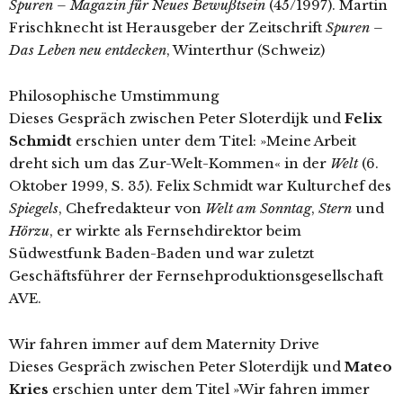
Spuren – Magazin für Neues Bewußtsein
(45/1997). Martin
Frischknecht ist Herausgeber der Zeitschrift
Spuren –
Das Leben neu entdecken
, Winterthur (Schweiz)
Philosophische Umstimmung
Dieses Gespräch zwischen Peter Sloterdijk und
Felix
Schmidt
erschien unter dem Titel: »Meine Arbeit
dreht sich um das Zur-Welt-Kommen« in der
Welt
(6.
Oktober 1999, S. 35). Felix Schmidt war Kulturchef des
Spiegels
, Chefredakteur von
Welt am Sonntag
,
Stern
und
Hörzu
, er wirkte als Fernsehdirektor beim
Südwestfunk Baden-Baden und war zuletzt
Geschäftsführer der Fernsehproduktionsgesellschaft
AVE.
Wir fahren immer auf dem Maternity Drive
Dieses Gespräch zwischen Peter Sloterdijk und
Mateo
Kries
erschien unter dem Titel »Wir fahren immer