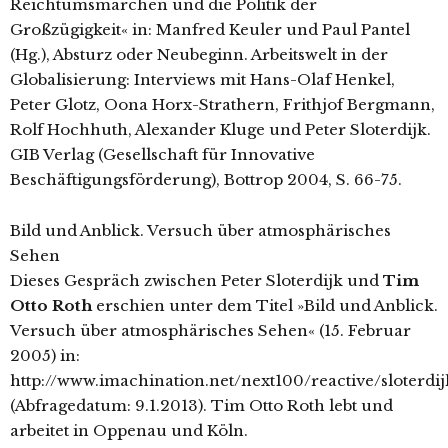
Reichtumsmärchen und die Politik der
Großzügigkeit« in: Manfred Keuler und Paul Pantel
(Hg.), Absturz oder Neubeginn. Arbeitswelt in der
Globalisierung: Interviews mit Hans-Olaf Henkel,
Peter Glotz, Oona Horx-Strathern, Frithjof Bergmann,
Rolf Hochhuth, Alexander Kluge und Peter Sloterdijk.
GIB Verlag (Gesellschaft für Innovative
Beschäftigungsförderung), Bottrop 2004, S. 66-75.
Bild und Anblick. Versuch über atmosphärisches
Sehen
Dieses Gespräch zwischen Peter Sloterdijk und
Tim
Otto Roth
erschien unter dem Titel »Bild und Anblick.
Versuch über atmosphärisches Sehen« (15. Februar
2005) in:
http://www.imachination.net/next100/reactive/sloterdi
(Abfragedatum: 9.1.2013). Tim Otto Roth lebt und
arbeitet in Oppenau und Köln.