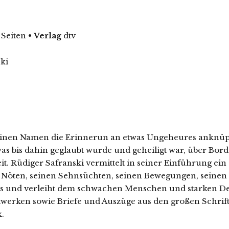
 Seiten
•
Verlag
dtv
ki
einen Namen die Erinnerun an etwas Ungeheures anknüpfen
 was bis dahin geglaubt wurde und geheiligt war, über Bord
it. Rüdiger Safranski vermittelt in seiner Einführung ein
s Nöten, seinen Sehnsüchten, seinen Bewegungen, seinen E
aus und verleiht dem schwachen Menschen und starken De
erken sowie Briefe und Auszüge aus den großen Schrifte
.