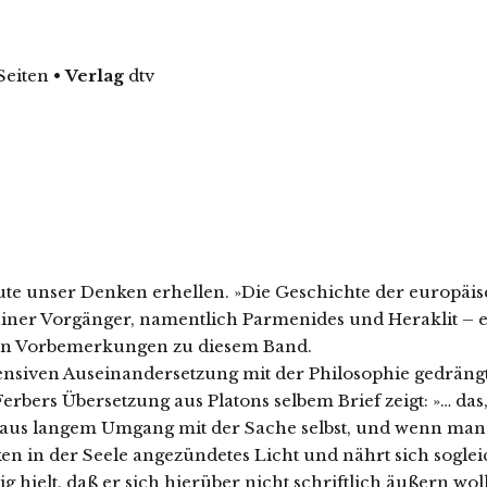
 Seiten
•
Verlag
dtv
te unser Denken erhellen. »Die Geschichte der europäische
n seiner Vorgänger, namentlich Parmenides und Heraklit 
inen Vorbemerkungen zu diesem Band.
ensiven Auseinandersetzung mit der Philosophie gedrängt
erbers Übersetzung aus Platons selbem Brief zeigt: »… da
aus langem Umgang mit der Sache selbst, und wenn man 
n der Seele angezündetes Licht und nährt sich sogleich s
 hielt, daß er sich hierüber nicht schriftlich äußern woll