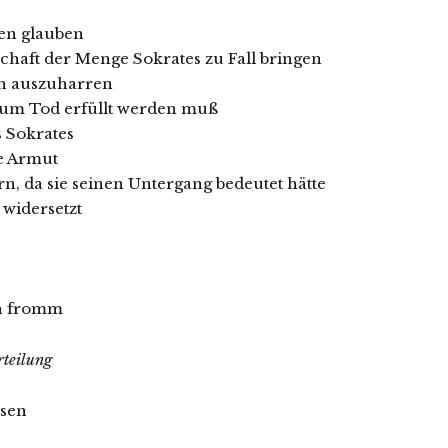
n glauben
schaft der Menge Sokrates zu Fall bringen
en auszuharren
s zum Tod erfüllt werden muß
 Sokrates
ne Armut
ern, da sie seinen Untergang bedeutet hätte
 widersetzt
ch fromm
rteilung
ssen