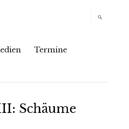
edien
Termine
III: Schäume