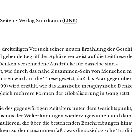
 Seiten
•
Verlag
Suhrkamp (
LINK
)
 dreiteiligen Versuch seiner neuen Erzählung der Geschi
 gebende Begriff der Sphäre verweist auf die Leitthese d
Denken verschiedene Ausdrücke für dasselbe sind.«
rt, wie durch das nahe Zusammen-Sein von Menschen mit
Sphären wird auf die These gesetzt, daß das Paar gegenüb
999) wird erzählt, wie das klassische metaphysische Den
 gleich mehrere Formen der Globalisierung in Gang setzt.
 des gegenwärtigen Zeitalters unter dem Gesichtspunkt, d
alismus der Welterfindungen wiederzugewinnen und dami
ulieren, die über die bestehenden Beschreibungen hina
zelnen zu dem zusammenfaßt, was die soziologische Traditi