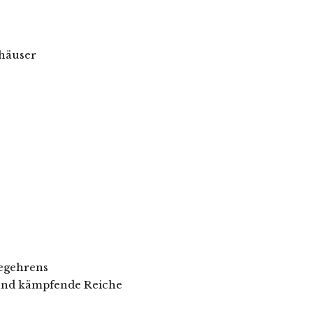
bhäuser
Begehrens
 und kämpfende Reiche