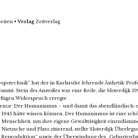
Seiten
•
Verlag
Zeitverlag
potechnik“ hat der in Karlsruhe lehrende Ästhetik-Prof
kommt. Stein des Anstoßes war eine Rede, die Sloterdijk 
ftigen Widerspruch erregte.
Tenor: Der Humanismus – und damit das abendländisch-chr
945 hätte wissen können. Der Humanismus ist eine schöne
e Menschheit, um ihre eigene Gewalttätigkeit einzudämm
 Nietzsche und Plato zitierend, stellte Sloterdijk Überl
r Reproduktion“ sowie der Überwindung des „Geburtenfat