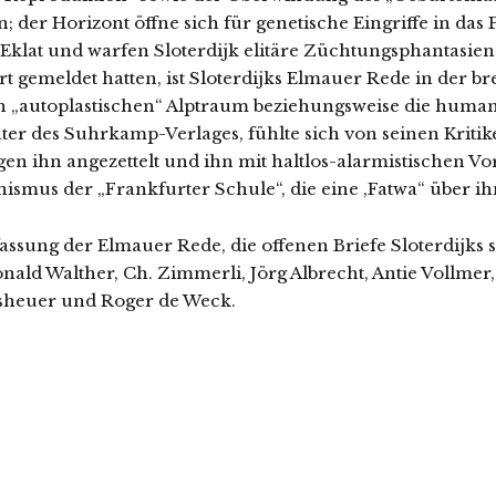
 der Horizont öffne sich für genetische Eingriffe in das 
klat und warfen Sloterdijk elitäre Züchtungsphantasien
gemeldet hatten, ist Sloterdijks Elmauer Rede in der brei
 „autoplastischen“ Alptraum beziehungsweise die human
rater des Suhrkamp-Verlages, fühlte sich von seinen Krit
n ihn angezettelt und ihn mit haltlos-alarmistischen Vo
nismus der „Frankfurter Schule“, die eine ,Fatwa“ über i
assung der Elmauer Rede, die offenen Briefe Sloterdijks
ald Walther, Ch. Zimmerli, Jörg Albrecht, Antie Vollmer
sheuer und Roger de Weck.