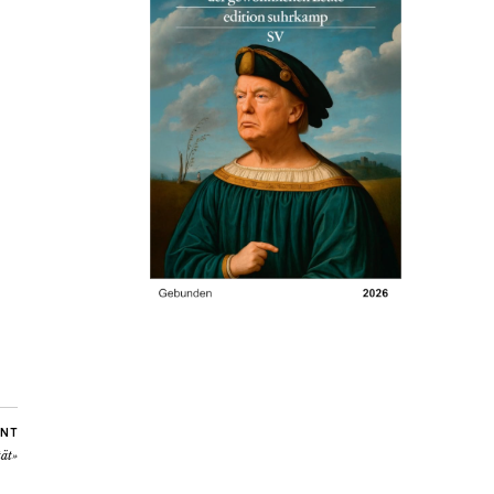
NT
tät»