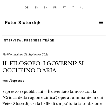
DE
ES
EN
FR
PT
IT
NL
Peter Sloterdijk
INTERVIEW
,
PRESSEBEITRÄGE
Veröffentlicht am
21. September 2021
IL FILOSOFO: I GOVERNI? SI
OCCUPINO D’ARIA
von
L'Espresso
espresso.repubblica.it
– È diventato famoso con la
“Critica della ragione cinica”, opera fulminante in cui
Peter Sloterdijk si fa beffe di un po’ tutta la tradizione