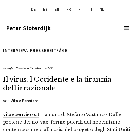
DE
ES
EN
FR
PT
IT
NL
Peter Sloterdijk
INTERVIEW
,
PRESSEBEITRÄGE
Veröffentlicht am
17. März 2022
Il virus, l’Occidente e la tirannia
dell’irrazionale
von
Vita e Pensiero
vitaepensiero.it
– a cura di Stefano Vastano / Dalle
proteste dei no-vax, forme puerili del neocinismo
contemporaneo, alla crisi del progetto degli Stati Uniti