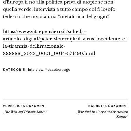
d’Europa fi no alla politica priva di utopie se non
quella verde: intervista a tutto campo col fi losofo
tedesco che invoca una “metafi sica del grigio”.
https://www.vitaepensiero.it/scheda-
articolo_digital/peter-sloterdijk/il-virus-loccidente-e-
la-tirannia-dellirrazionale-
888888_2022_0001_0014-371490.html
Interview
,
Pressebeiträge
KATEGORIE:
VORHERIGES DOKUMENT
NÄCHSTES DOKUMENT
„Die Welt auf Distanz halten“
„Wir sind in einer Ära der zweiten
Zensur“