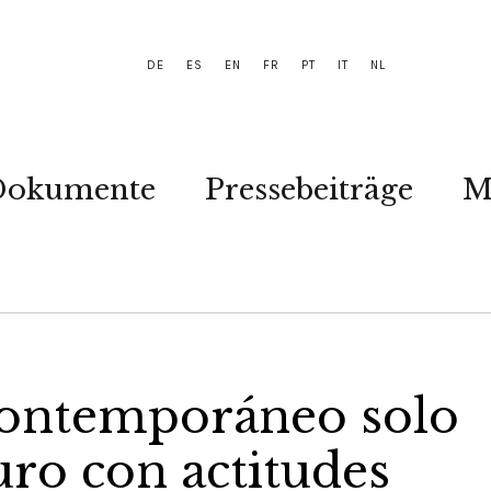
DE
ES
EN
FR
PT
IT
NL
Dokumente
Pressebeiträge
M
contemporáneo solo
turo con actitudes