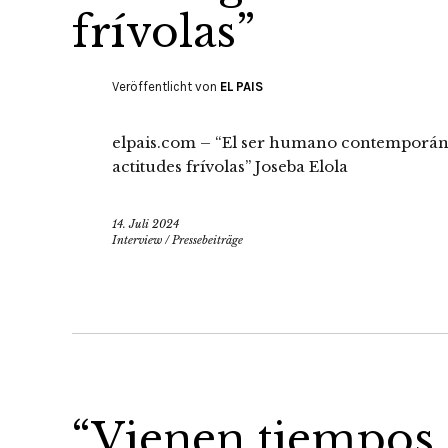
frívolas”
Veröffentlicht von
EL PAIS
elpais.com – “El ser humano contemporáneo
actitudes frívolas” Joseba Elola
14. Juli 2024
Interview
/
Pressebeiträge
“Vienen tiempos 