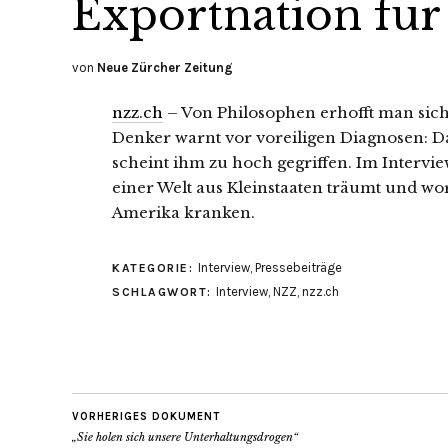
Exportnation für
von
Neue Zürcher Zeitung
nzz.ch
– Von Philosophen erhofft man sic
Denker warnt vor voreiligen Diagnosen: D
scheint ihm zu hoch gegriffen. Im Interview
einer Welt aus Kleinstaaten träumt und w
Amerika kranken.
Interview
,
Pressebeiträge
KATEGORIE:
Interview
,
NZZ
,
nzz.ch
SCHLAGWORT:
VORHERIGES DOKUMENT
„Sie holen sich unsere Unterhaltungsdrogen“