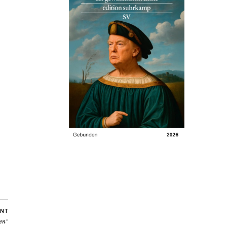
NT
ten“