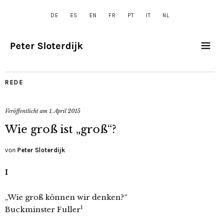
DE
ES
EN
FR
PT
IT
NL
Peter Sloterdijk
REDE
Veröffentlicht am
1. April 2015
Wie groß ist „groß“?
von
Peter Sloterdijk
I
„Wie groß können wir denken?“
1
Buckminster Fuller