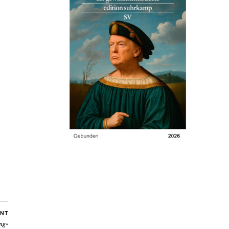
NT
ung»